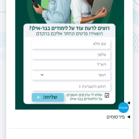
המרכז לננו-טכנולוגיה (206), קומה 3 ,
חדר B-339
אתר אישי
https://www.hendelab.com/
תחומי מחקר
ביולוגיה תאית והתפתחותית
מחקר
פירסומים