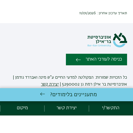
תאריך עדכון אחרון : 11/01/2026
כניסה לעורכי האתר
כל הזכויות שמורות: הפקולטה למדעי החיים ע"ש מינה ואבררד גודמן |
אוניברסיטת בר אילן רמת גן 5290002 |
יצירת קשר
מתעניינים בלימודים?
לימודי מדעי החיים
באוניברסיטת בר-אילן
התקשר/י
יצירת קשר
מיקום
פיתוח:
אגף תקשוב, אוניברסיטת בר-אילן
הצהרת נגישות
מדיניות פרטיות
אקדימה בר-אילן