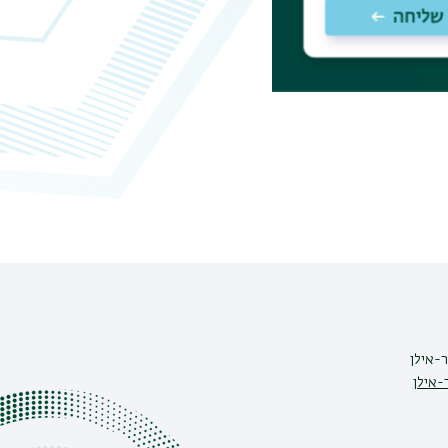
-אילן
-אילן