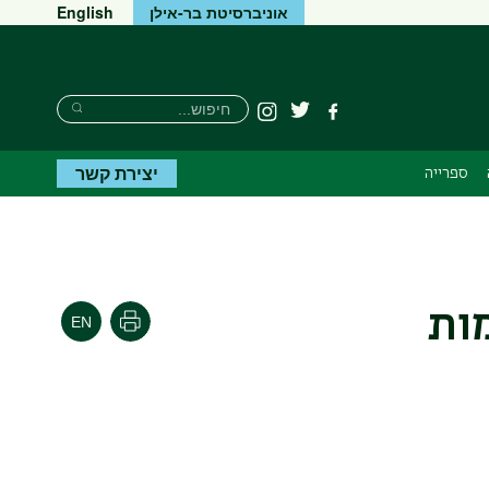
אוניברסיטת בר-אילן
English
חיפוש
חיפוש
פייסבוק
טוויטר
Instagram
חיפוש
יצירת קשר
ספרייה
ות
הדפסה