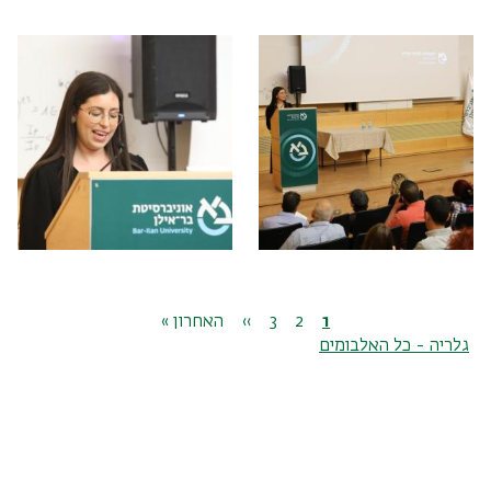
דפדוף
1
דף
2
דף
3
דף
››
הדף
הדף
האחרון »
גלריה - כל האלבומים
נוכחי
הבא
האחרון