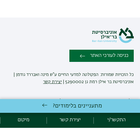
כניסה לעורכי האתר
כל הזכויות שמורות: הפקולטה למדעי החיים ע"ש מינה ואבררד גודמן |
אוניברסיטת בר אילן רמת גן 5290002 |
יצירת קשר
לימודי מדעי החיים
באוניברסיטת בר-אילן
מתעניינים בלימודים?
פיתוח:
אגף תקשוב, אוניברסיטת בר-אילן
הצהרת נגישות
מדיניות פרטיות
התקשר/י
יצירת קשר
מיקום
אקדימה בר-אילן