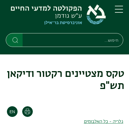
דילוג
דילוג
לתוכן
לתפריט
ניווט
העיקרי
תפריט
ראשי
חיפוש
חיפוש
חיפוש
טקס מצטיינים רקטור ודיקאן
תש"פ
הדפסה
גלריה - כל האלבומים
.